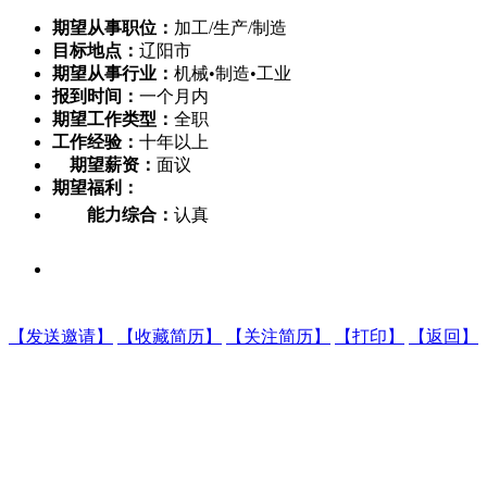
期望从事职位：
加工/生产/制造
目标地点：
辽阳市
期望从事行业：
机械•制造•工业
报到时间：
一个月内
期望工作类型：
全职
工作经验：
十年以上
期望薪资：
面议
期望福利：
能力综合：
认真
【发送邀请】
【收藏简历】
【关注简历】
【打印】
【返回】